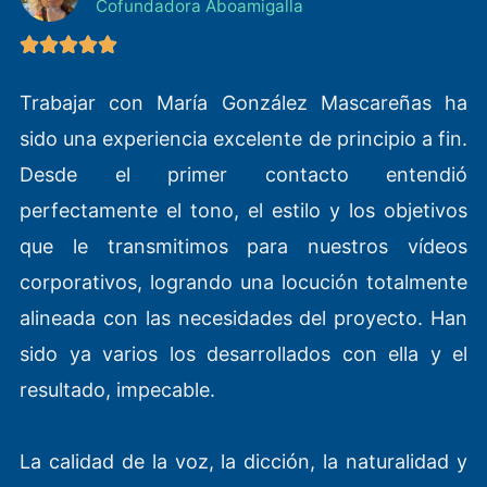
Cofundadora Aboamigalla





V
Trabajar con María González Mascareñas ha
a
sido una experiencia excelente de principio a fin.
l
Desde el primer contacto entendió
o
perfectamente el tono, el estilo y los objetivos
r
que le transmitimos para nuestros vídeos
a
corporativos, logrando una locución totalmente
d
alineada con las necesidades del proyecto. Han
o
sido ya varios los desarrollados con ella y el
c
resultado, impecable.
o
n
La calidad de la voz, la dicción, la naturalidad y
5