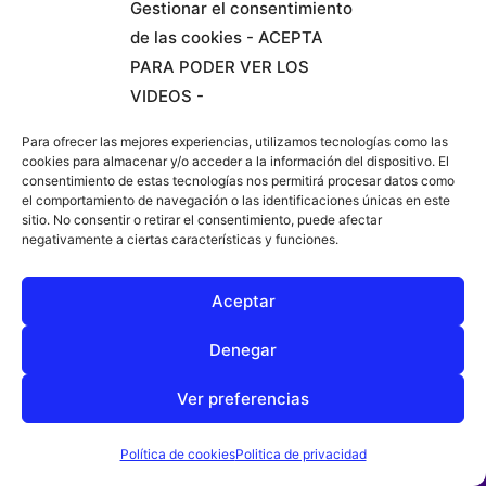
MODALIDADES DE CONTRATACIÓN
Gestionar el consentimiento
de las cookies - ACEPTA
PARA PODER VER LOS
Presencial
VIDEOS -
Si ya tienes estudio de grabación puedes
Para ofrecer las mejores experiencias, utilizamos tecnologías como las
cookies para almacenar y/o acceder a la información del dispositivo. El
contar conmigo para grabar en el. Tengo
consentimiento de estas tecnologías nos permitirá procesar datos como
disponibilidad para desplazarme.
el comportamiento de navegación o las identificaciones únicas en este
sitio. No consentir o retirar el consentimiento, puede afectar
negativamente a ciertas características y funciones.
Aceptar
Por encargo
Denegar
Si lo que buscas es un audio finalizado con
Ver preferencias
buena calidad, dispongo de home estudio
propio, así que adelante.
CONTACTO Y MENÚ
Política de cookies
Politica de privacidad
🍪🍪🍪