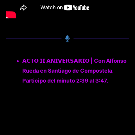
𝗔𝗖𝗧𝗢 𝗜𝗜 𝗔𝗡𝗜𝗩𝗘𝗥𝗦𝗔𝗥𝗜𝗢 | Con Alfonso
Rueda en Santiago de Compostela.
Participo del minuto 2:39 al 3:47.